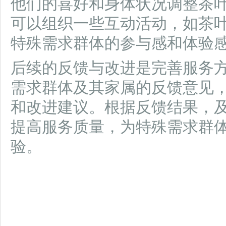
他们的喜好和身体状况调整茶
可以组织一些互动活动，如茶
特殊需求群体的参与感和体验
后续的反馈与改进是完善服务
需求群体及其家属的反馈意见
和改进建议。根据反馈结果，
提高服务质量，为特殊需求群
验。