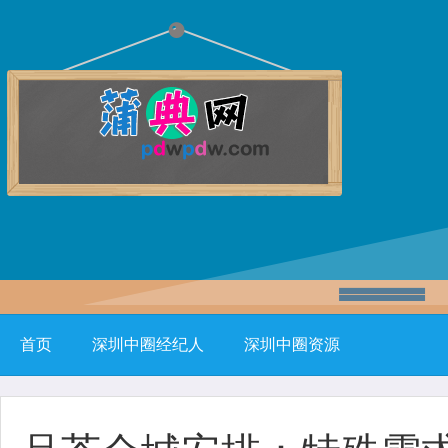
首页
深圳中圈经纪人
深圳中圈资源