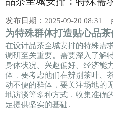
品茶全城安排：特殊需
发布日期：2025-09-20 08:3
为特殊群体打造贴心品茶
在设计品茶全城安排的特殊需
调研至关重要。需要深入了解
身体状况、兴趣偏好、经济能
体，要考虑他们在辨别茶叶、
动不便的群体，要关注场地的
地访谈等多种方式，收集准确
定提供坚实的基础。